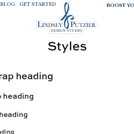
BLOG
GET STARTED
BOOST Y
Styles
rap heading
p heading
 heading
ading