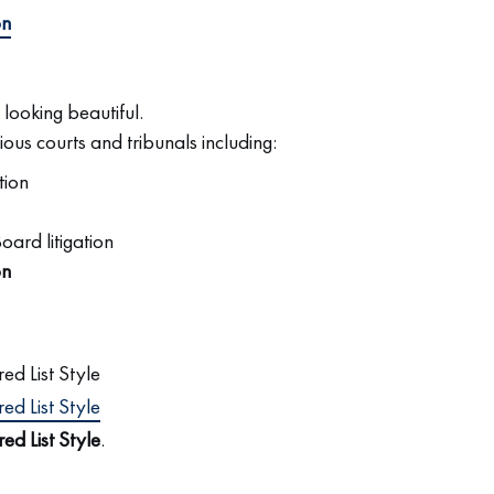
on
 looking beautiful.
ious courts and tribunals including:
tion
rd litigation
on
ed List Style
ed List Style
ed List Style
.